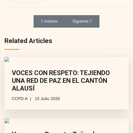
Artículo anterior: El Consejo Cantonal de Protección
Artículo siguiente: PRONUNCIA
Anterior
Siguiente
Related Articles
Previous
Next
VOCES CON RESPETO: TEJIENDO
UNA RED DE PAZ EN EL CANTÓN
ALAUSÍ
CCPD-A
15 Julio 2026
Previous
Next