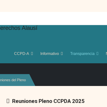
CCPD-A
Informativo
Transparencia
CCPD Alausí
niones del Pleno
Carpeta
Reuniones Pleno CCPDA 2025