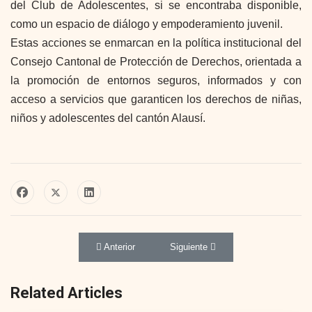
del Club de Adolescentes, si se encontraba disponible,
como un espacio de diálogo y empoderamiento juvenil.
Estas acciones se enmarcan en la política institucional del
Consejo Cantonal de Protección de Derechos, orientada a
la promoción de entornos seguros, informados y con
acceso a servicios que garanticen los derechos de niñas,
niños y adolescentes del cantón Alausí.
Artículo anterior: El Consejo Cantonal de Protecció
Artículo siguiente: El Consejo Cant
Anterior
Siguiente
Related Articles